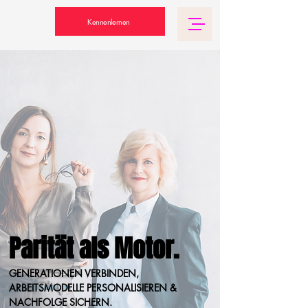
Kennenlernen
Parität als Motor.
GENERATIONEN VERBINDEN,
ARBEITSMODELLE PERSONALISIEREN &
NACHFOLGE SICHERN.