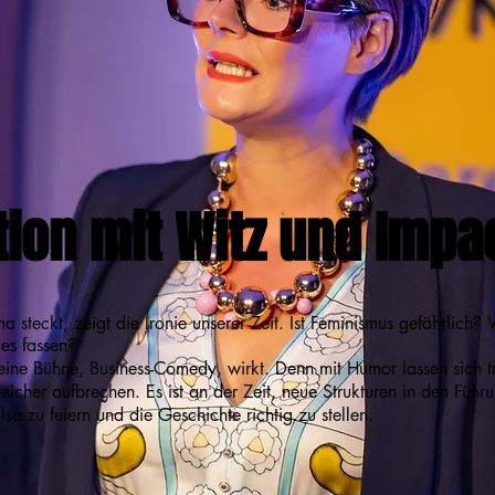
tion mit Witz und Impa
 steckt, zeigt die Ironie unserer Zeit. Ist Feminismus gefährlich?
k es fassen?
ine Bühne, Business-Comedy, wirkt. Denn mit Humor lassen sich tr
icher aufbrechen. Es ist an der Zeit, neue Strukturen in den Führ
se zu feiern und die Geschichte richtig zu stellen.​