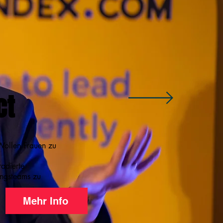
ct
 Wollen Frauen zu
adierte
ungsteams zu
Mehr Info