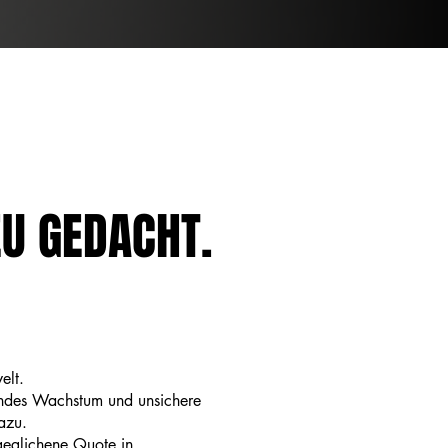
EU GEDACHT.
elt.
endes Wachstum und unsichere
azu.
sgeglichene Quote in