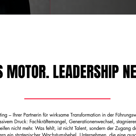
S MOTOR. LEADERSHIP N
ng – Ihrer Partnerin für wirksame Transformation in der Führungsw
ssivem Druck: Fachkräftemangel, Generationenwechsel, stagnier
ifen nicht mehr. Was fehlt, ist nicht Talent, sondern der Zugang d
ondern ein strategischer Wachstumshebel. Unternehmen, die eine au