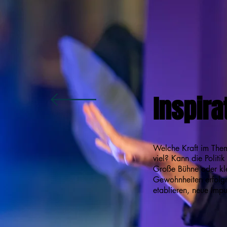
Inspira
Welche Kraft im Thema
viel? Kann die Politi
Große Bühne oder kle
Gewohnheiten erfolgre
etablieren, neue Impul