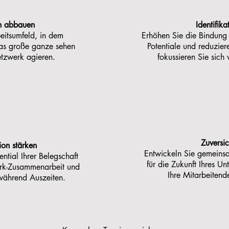
en abbauen
Identifika
eitsumfeld, in dem
Erhöhen Sie die Bindung 
as große ganze sehen
Potentiale und reduzier
werk agieren. ​​​
fokussieren Sie sic
Zuversic
on stärken
Entwickeln Sie gemeinsa
ntial Ihrer Belegschaft
für die Zukunft Ihres U
rk-Zusammenarbeit und
Ihre Mitarbeitend
während Auszeiten.