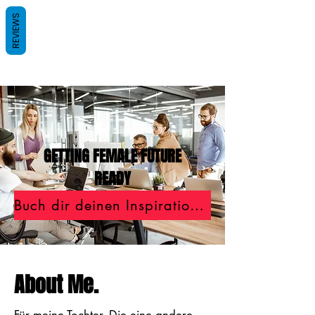
REVIEWS
GETTING FEMALE FUTURE
READY
Buch dir deinen Inspirationsaustausch mit Katharina
About Me.