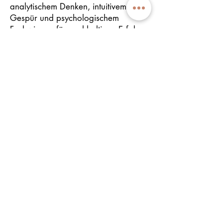
analytischem Denken, intuitivem
Gespür und psychologischem
Fachwissen, für nachhaltigen Erfolg.
Ich bin fest davon überzeugt, dass
Unternehmen, die auf weibliche
Führung setzen und praxisorientierte
Beratungsansätze anwenden, die
Zukunftsfähigkeit und den
nachhaltigen Erfolg erreichen
können, den sie anstreben.
Lassen Sie uns gemeinsam die
Herausforderungen angehen und Sie
als Top-managerin oder Ihr
Unternehmen auf einen innovativen
und erfolgsversprechenden Kurs
bringen.
Ich freue mich darauf, Sie auf Ihrem